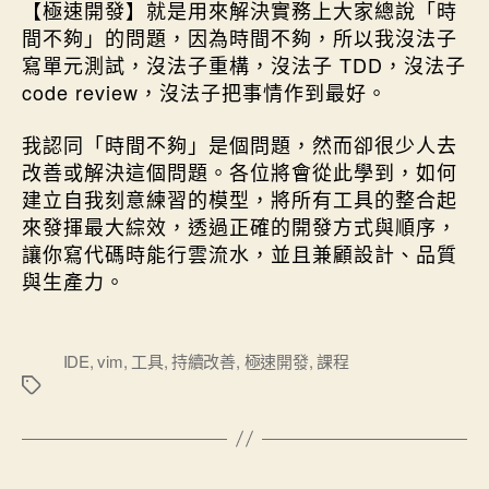
【極速開發】就是用來解決實務上大家總說「時
間不夠」的問題，因為時間不夠，所以我沒法子
寫單元測試，沒法子重構，沒法子 TDD，沒法子
code review，沒法子把事情作到最好。
我認同「時間不夠」是個問題，然而卻很少人去
改善或解決這個問題。各位將會從此學到，如何
建立自我刻意練習的模型，將所有工具的整合起
來發揮最大綜效，透過正確的開發方式與順序，
讓你寫代碼時能行雲流水，並且兼顧設計、品質
與生產力。
標
IDE
,
vim
,
工具
,
持續改善
,
極速開發
,
課程
籤