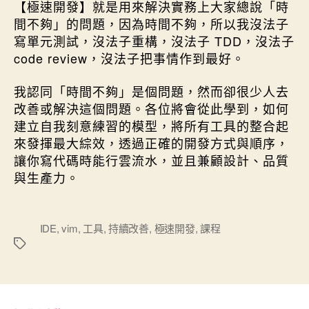
【極速開發】就是用來解決實務上大家總說「時
間不夠」的問題，因為時間不夠，所以我沒法子
寫單元測試，沒法子重構，沒法子 TDD，沒法子
code review，沒法子把事情作到最好。
我認同「時間不夠」是個問題，然而卻很少人去
改善或解決這個問題。各位將會從此學到，如何
建立自我刻意練習的模型，將所有工具的整合起
來發揮最大綜效，透過正確的開發方式與順序，
讓你寫代碼時能行雲流水，並且兼顧設計、品質
與生產力。
標
IDE
,
vim
,
工具
,
持續改善
,
極速開發
,
課程
籤