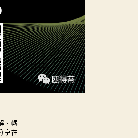
解、轉
分享在