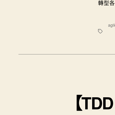
轉型各
標
agi
籤
【TDD