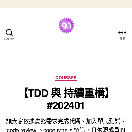
跳至主要內容
最好的 TDD 學習資
Search
選單
源
分類
COURSES
【TDD 與 持續重構】
#202401
讓大家依據實務需求完成代碼、加入單元測試、
code review 、code smells 辨識，且依照成員的