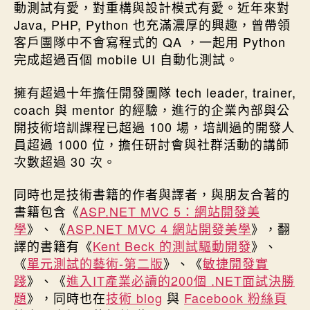
動測試有愛，對重構與設計模式有愛。近年來對
Java, PHP, Python 也充滿濃厚的興趣，曾帶領
客戶團隊中不會寫程式的 QA ，一起用 Python
完成超過百個 mobile UI 自動化測試。
擁有超過十年擔任開發團隊 tech leader, trainer,
coach 與 mentor 的經驗，進行的企業內部與公
開技術培訓課程已超過 100 場，培訓過的開發人
員超過 1000 位，擔任研討會與社群活動的講師
次數超過 30 次。
同時也是技術書籍的作者與譯者，與朋友合著的
書籍包含《
ASP.NET MVC 5：網站開發美
學
》、《
ASP.NET MVC 4 網站開發美學
》，翻
譯的書籍有《
Kent Beck 的測試驅動開發
》、
《
單元測試的藝術-第二版
》、《
敏捷開發實
踐
》、《
進入IT產業必讀的200個 .NET面試決勝
題
》，同時也在
技術 blog
與
Facebook 粉絲頁