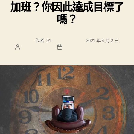
加班？你因此達成目標了
嗎？
文章作
文章發佈日
作者:
91
2021 年 4 月 2 日
者
期