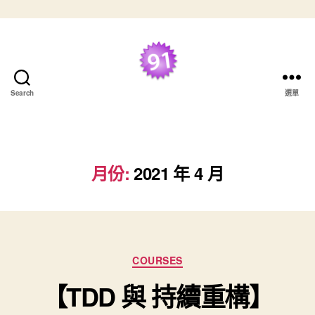
跳至主要內容
最好的 TDD 學習資
Search
選單
源
月份:
2021 年 4 月
分類
COURSES
【TDD 與 持續重構】