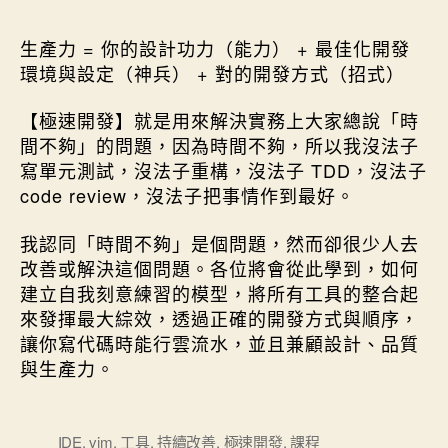
生產力 = 你的設計功力（能力） + 最佳化開發
環境與設定（神兵） + 對的開發方式（招式）
【極速開發】就是用來解決實務上大家總說「時
間不夠」的問題，因為時間不夠，所以我沒法子
寫單元測試，沒法子重構，沒法子 TDD，沒法子
code review，沒法子把事情作到最好。
我認同「時間不夠」是個問題，然而卻很少人去
改善或解決這個問題。各位將會從此學到，如何
建立自我刻意練習的模型，將所有工具的整合起
來發揮最大綜效，透過正確的開發方式與順序，
讓你寫代碼時能行雲流水，並且兼顧設計、品質
與生產力。
標
IDE
,
vim
,
工具
,
持續改善
,
極速開發
,
課程
籤