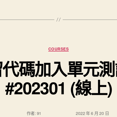
分類
COURSES
留代碼加入單元測
#202301 (線上)
文章作
文章發佈日
作者:
91
2022 年 6 月 20 日
者
期