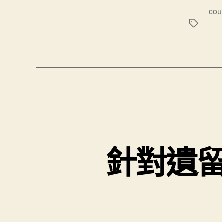
標
cou
籤
針對遺