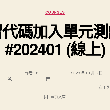
分類
COURSES
留代碼加入單元測
#202401 (線上)
文章作
文章發佈日
作者:
91
2023 年 10 月 6 日
者
期
在〈針對遺留代碼加入單元測試的藝術 #202401 (線上)〉中
有 1 
置頂文章