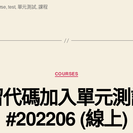
rse
,
test
,
單元測試
,
課程
分類
COURSES
留代碼加入單元測
#202206 (線上)