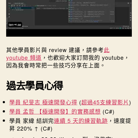
其他學員影片與 review 建議，請參考
此
youtube 頻道
，也歡迎大家訂閱我的 youtube，
因為我會時常把一些技巧分享在上面。
過去學員心得
學員 紀旻志 極速開發心得
(
超過45支練習影片
)
學員 孟哲 【極速開發】的實務感想
(C#)
學員 家緯 結訓完
連續 5 天的練習軌跡
，速度提
昇 220% ↑ (C#)