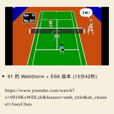
91 的 WebStorm + ES6 版本 (13分42秒)
https://www.youtube.com/watch?
v=0910KxWDLzk&feature=emb_title&ab_chann
el=JoeyChen