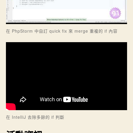
在 PhpStorm 中自訂 quick fix 來 merge 重複的 if 內容
在 IntelliJ 去除多餘的 if 判斷