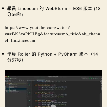
學員 Lincecum 的 WebStorm + ES6 版本 (18
分56秒)
https://www.youtube.com/watch?
v=zBK3xaPKHBg&feature=emb_title&ab_chann
el=linLincecum
學員 Roller 的 Python + PyCharm 版本（14
分57秒）