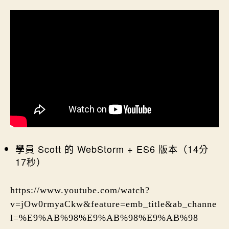
學員 Scott 的 WebStorm + ES6 版本（14分
17秒）
https://www.youtube.com/watch?
v=jOw0rmyaCkw&feature=emb_title&ab_channe
l=%E9%AB%98%E9%AB%98%E9%AB%98