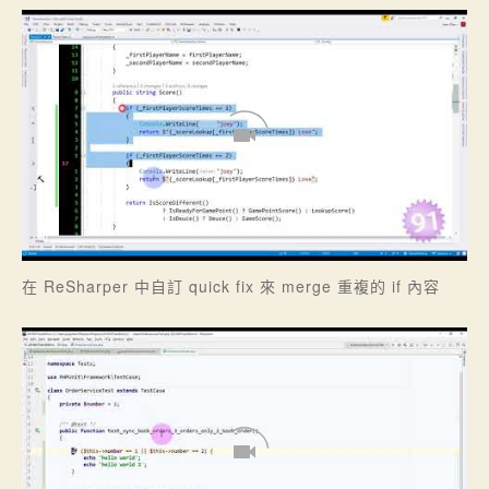
在 ReSharper 中自訂 quick fix 來 merge 重複的 if 內容