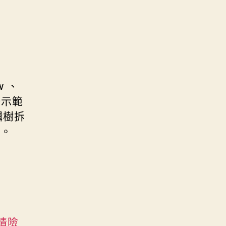
w 、
現場示範
輯樹拆
量。
情險