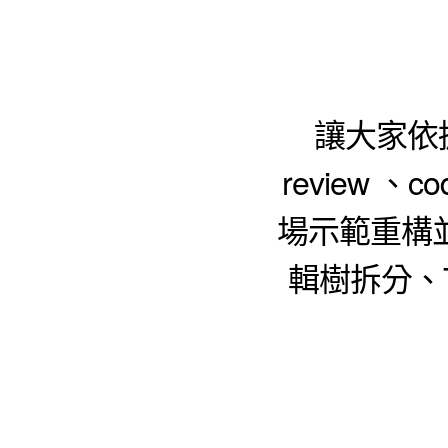
讓大家依
review 、c
場示範重構
輯樹拆分、T