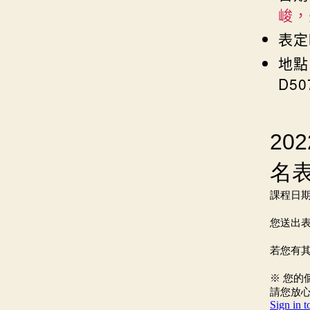
峻，
表定
地點
D5