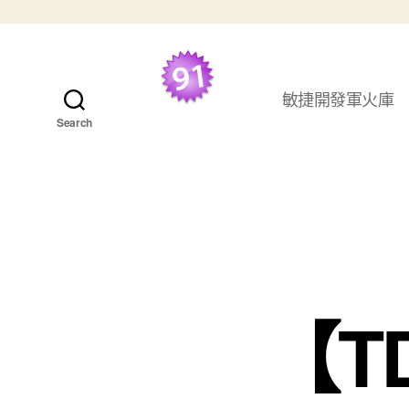
跳至主要內容
敏捷開發軍火庫
最好的 TDD 學習資
Search
源
【T