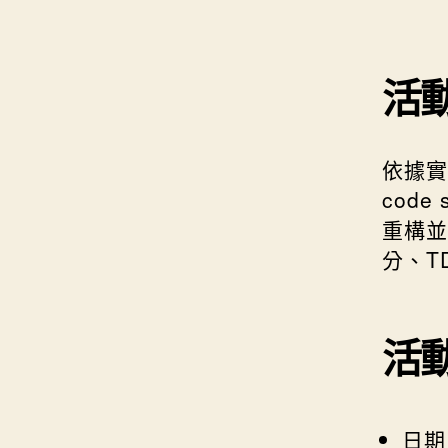
活
依據實
code
重構並
分、T
活
日期