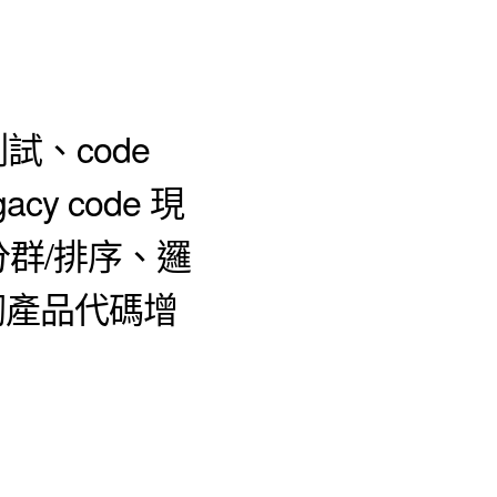
、code
acy code 現
群/排序、邏
堆砌產品代碼增