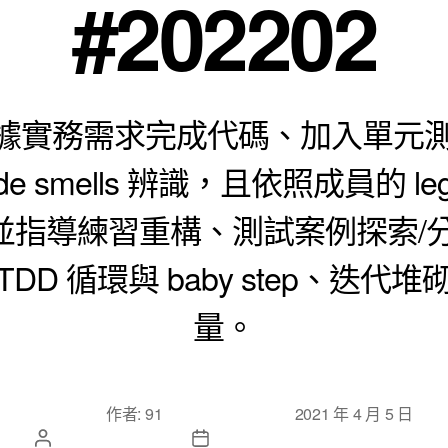
#202202
據實務需求完成代碼、加入單元測試
ode smells 辨識，且依照成員的 leg
並指導練習重構、測試案例探索/分
DD 循環與 baby step、迭代
量。
文章作
文章發佈日
作者:
91
2021 年 4 月 5 日
者
期