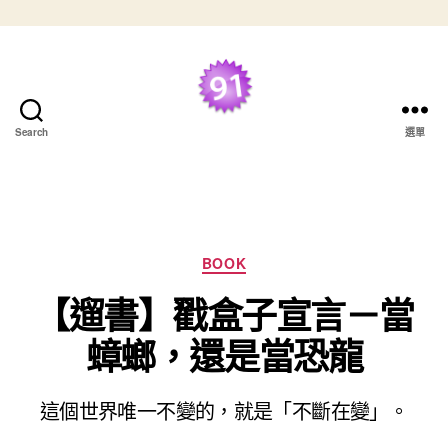
跳至主要內容
最好的 TDD 學習資
Search
選單
源
分類
BOOK
【遛書】戳盒子宣言－當
蟑螂，還是當恐龍
這個世界唯一不變的，就是「不斷在變」。