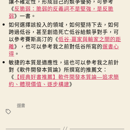
讓不確定性，形成自己的競爭優勢，可參考
《
反脆弱：脆弱的反義詞不是堅強，是反脆
弱
》一書。
如何選擇該投入的領域，如何堅持下去，如何
跨過低谷，甚至創造死亡低谷給競爭對手，可
以參考賽斯高汀的《
低谷-贏家與輸家之間的距
離
》，也可以參考我之前對低谷所寫的
遛書心
得
。
敏捷的本質是適應性，這也可以參考我之前針
對《軟件開發本質論》所撰寫的推薦文：
《
【經典好書推薦】軟件開發本質論—追求簡
約、體現價值、逐步構建
》
標
遛書
籤