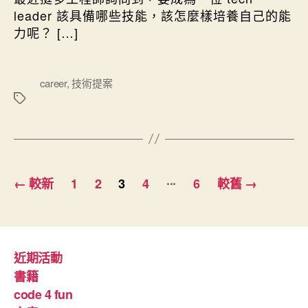
leader 該具備哪些技能，該怎麼樣培養自己的能
力呢？ […]
標
career
,
技術提案
籤
...
文
←
較新
1
2
3
4
6
較舊
→
章
導
近期活動
覽
書籍
code 4 fun