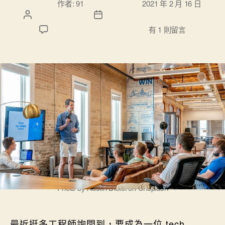
作者:
91
2021 年 2 月 16 日
者
期
在〈養成技術提案的能力〉中
有 1 則留言
Photo by Austin Distel on Unsplash
最近挺多工程師詢問到，要成為一位 tech