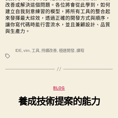
改善或解決這個問題。各位將會從此學到，如何
建立自我刻意練習的模型，將所有工具的整合起
來發揮最大綜效，透過正確的開發方式與順序，
讓你寫代碼時能行雲流水，並且兼顧設計、品質
與生產力。
標
IDE
,
vim
,
工具
,
持續改善
,
極速開發
,
課程
籤
分類
BLOG
養成技術提案的能力
文章作
文章發佈日