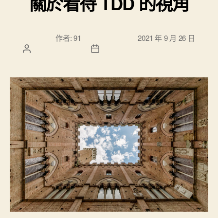
關於看待 TDD 的視角
文章作
文章發佈日
作者:
91
2021 年 9 月 26 日
者
期