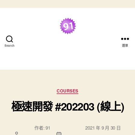
跳至主要內容
最好的 TDD 學習資
Search
選單
源
分類
COURSES
極速開發 #202203 (線上)
文章作
文章發佈日
作者:
91
2021 年 9 月 30 日
者
期