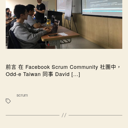
前言 在 Facebook Scrum Community 社團中，
Odd-e Taiwan 同事 David […]
標
scrum
籤