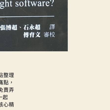
點整理
痛點，
免賣弄
一起
核心精